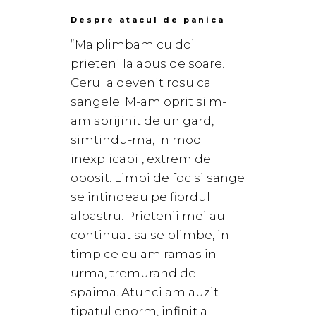
Despre atacul de panica
“Ma plimbam cu doi
prieteni la apus de soare.
Cerul a devenit rosu ca
sangele. M-am oprit si m-
am sprijinit de un gard,
simtindu-ma, in mod
inexplicabil, extrem de
obosit. Limbi de foc si sange
se intindeau pe fiordul
albastru. Prietenii mei au
continuat sa se plimbe, in
timp ce eu am ramas in
urma, tremurand de
spaima. Atunci am auzit
tipatul enorm, infinit al