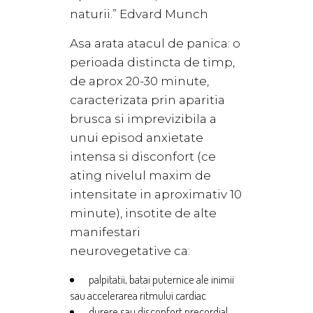
naturii.” Edvard Munch
Asa arata atacul de panica: o
perioada distincta de timp,
de aprox 20-30 minute,
caracterizata prin aparitia
brusca si imprevizibila a
unui episod anxietate
intensa si disconfort (ce
ating nivelul maxim de
intensitate in aproximativ 10
minute), insotite de alte
manifestari
neurovegetative ca:
palpitatii, batai puternice ale inimii
sau accelerarea ritmului cardiac
durere sau disconfort precordial