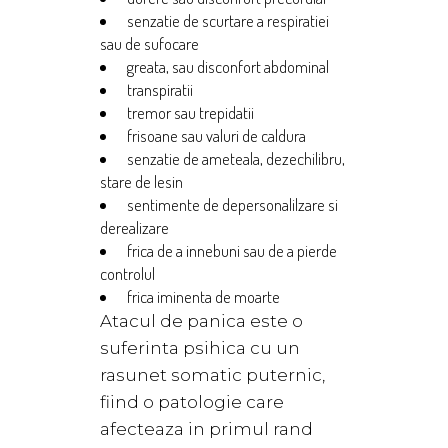
senzatie de scurtare a respiratiei
sau de sufocare
greata, sau disconfort abdominal
transpiratii
tremor sau trepidatii
frisoane sau valuri de caldura
senzatie de ameteala, dezechilibru,
stare de lesin
sentimente de depersonalilzare si
derealizare
frica de a innebuni sau de a pierde
controlul
frica iminenta de moarte
Atacul de panica este o
suferinta psihica cu un
rasunet somatic puternic,
fiind o patologie care
afecteaza in primul rand