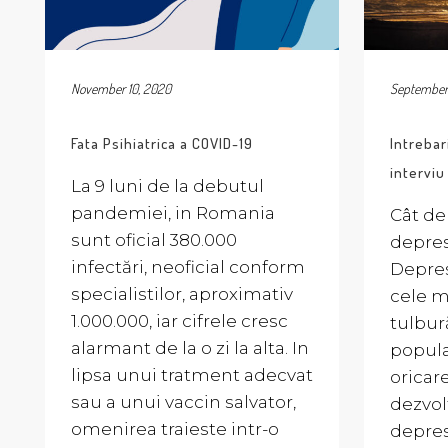
November 10, 2020
September 
Fata Psihiatrica a COVID-19
Intrebar
intervi
La 9 luni de la debutul
pandemiei, in Romania
Cât de
sunt oficial 380.000
depres
infectări, neoficial conform
Depres
specialistilor, aproximativ
cele m
1.000.000, iar cifrele cresc
tulbur
alarmant de la o zi la alta. In
populaţ
lipsa unui tratment adecvat
oricar
sau a unui vaccin salvator,
dezvol
omenirea traieste intr-o
depres