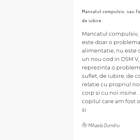
Mancatul compulsiv, sau 
de iubire
Mancatul compulsiv,
este doar o problem
alimentatie, nu este 
un nou cod in DSM V, 
reprezinta o proble
suflet, de iubire, de c
relatie cu propriul no
corp si cu noi insine…
copilul care am fost 
si
By
Mihaela Dumitru