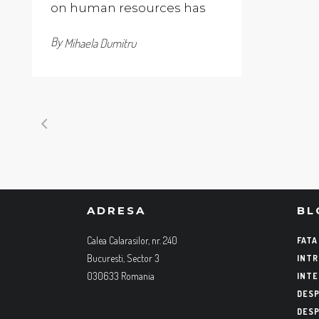
on human resources has
By
Mihaela Dumitru
ADRESA
BL
Calea Calarasilor, nr. 240
FATA
Bucuresti, Sector 3
INTR
030633 Romania
INTE
DESP
DESP