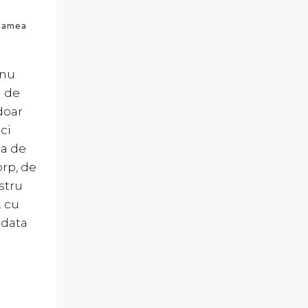
foamea
 nu
a de
doar
ci
ma de
orp, de
stru
. cu
odata