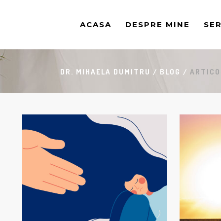
ACASA
DESPRE MINE
SER
DR. MIHAELA DUMITRU
/
BLOG
/
ARTICO