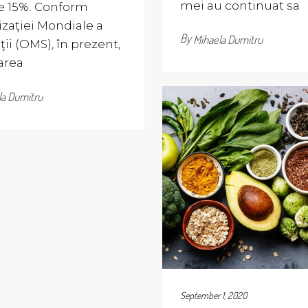
mei au continuat sa
e 15%. Conform
zaţiei Mondiale a
By
Mihaela Dumitru
ţii (OMS), în prezent,
area
la Dumitru
September 1, 2020