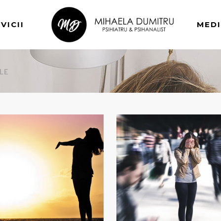
VICII
MED
LE