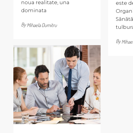
noua realitate, una
este d
dominata
Organi
Sănătă
By
Mihaela Dumitru
tulbur
By
Mihae