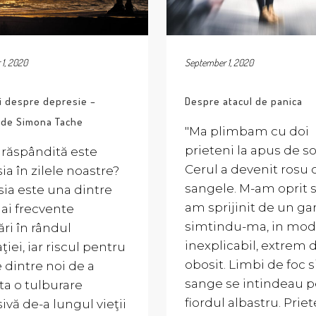
1, 2020
September 1, 2020
i despre depresie –
Despre atacul de panica
u de Simona Tache
"Ma plimbam cu doi
prieteni la apus de so
 răspândită este
Cerul a devenit rosu 
ia în zilele noastre?
sangele. M-am oprit s
ia este una dintre
am sprijinit de un ga
ai frecvente
simtindu-ma, in mod
ări în rândul
inexplicabil, extrem 
iei, iar riscul pentru
obosit. Limbi de foc s
e dintre noi de a
sange se intindeau p
ta o tulburare
fiordul albastru. Priet
ivă de-a lungul vieţii