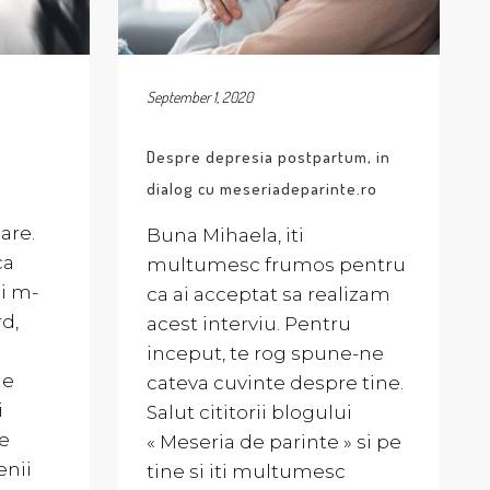
September 1, 2020
Despre depresia postpartum, in
dialog cu meseriadeparinte.ro
are.
Buna Mihaela, iti
ca
multumesc frumos pentru
i m-
ca ai acceptat sa realizam
rd,
acest interviu. Pentru
inceput, te rog spune-ne
de
cateva cuvinte despre tine.
i
Salut cititorii blogului
e
« Meseria de parinte » si pe
enii
tine si iti multumesc