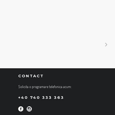
CONTACT
Solicita o programare telefonica acum:
+40 740 333 363